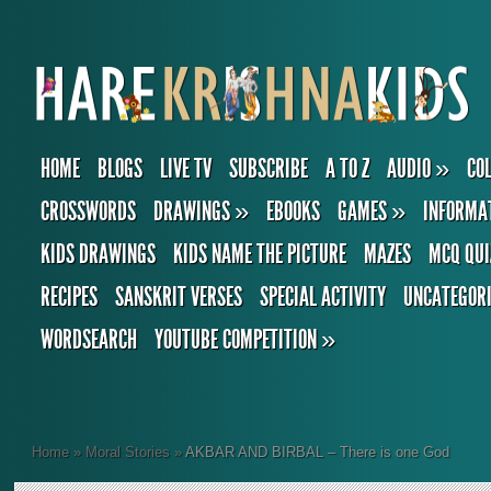
HOME
BLOGS
LIVE TV
SUBSCRIBE
A TO Z
AUDIO
»
CO
CROSSWORDS
DRAWINGS
»
EBOOKS
GAMES
»
INFORMA
KIDS DRAWINGS
KIDS NAME THE PICTURE
MAZES
MCQ QUI
RECIPES
SANSKRIT VERSES
SPECIAL ACTIVITY
UNCATEGOR
WORDSEARCH
YOUTUBE COMPETITION
»
Home
»
Moral Stories
»
AKBAR AND BIRBAL – There is one God