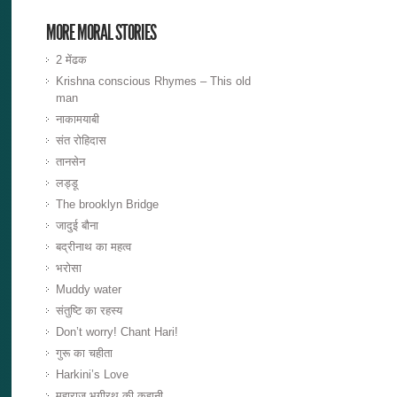
MORE MORAL STORIES
2 मेंढक
Krishna conscious Rhymes – This old
man
नाकामयाबी
संत रोहिदास
तानसेन
लड्डू
The brooklyn Bridge
जादुई बौना
बद्रीनाथ का महत्व
भरोसा
Muddy water
संतुष्टि का रहस्य
Don’t worry! Chant Hari!
गुरू का चहीता
Harkini’s Love
महाराज भगीरथ की कहानी